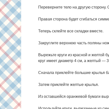
Переверните тело на другую сторону. 
Правая сторона будет сгибаться симм
Теперь склейте все складки вместе.
Закруглите верхнюю часть поляны но
Вырежьте круги из красной и желтой б
круг имеет диаметр 4 см, а желтый — 3
Сначала приклейте большие крылья ба
Затем приклейте желтые крылья.
Из оставшейся оранжевой бумаги выре
Используйте круги, вырезанные из син