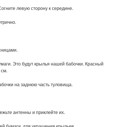
Согните левую сторону к середине.
етрично.
жницами.
умаги. Это будут крылья нашей бабочки. Красный
 см.
бочки на заднюю часть туловища.
жьте антенны и приклейте их.
ей бумаги, для украшения крыльев.