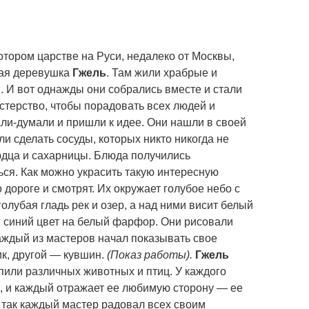
отором царстве на Руси, недалеко от Москвы,
кая деревушка
Гжель
. Там жили храбрые и
 И вот однажды они собрались вместе и стали
астерство, чтобы порадовать всех людей и
али-думали и пришли к идее. Они нашли в своей
и сделать сосуды, которых никто никогда не
людца и сахарницы. Блюда получились
ся. Как можно украсить такую интересную
 дороге и смотрят. Их окружает голубое небо с
олубая гладь рек и озер, а над ними висит белый
и синий цвет на белый фарфор. Они рисовали
 Каждый из мастеров начал показывать свое
ик, другой — кувшин.
(Показ работы).
Гжель
пили различных животных и птиц. У каждого
, и каждый отражает ее любимую сторону — ее
 так каждый мастер радовал всех своим