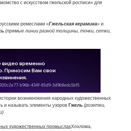
комство с искусством гжельской росписи» для
русскими ремеслами
«
Гжельская керамика
»
и
сь
(прямые линии разной толщины, точки, сетки,
истории возникновения народных художественных
ть и называть элементы узоров
Гжель
(розетки,
и)
дных художественных промыслах
Хохлома,