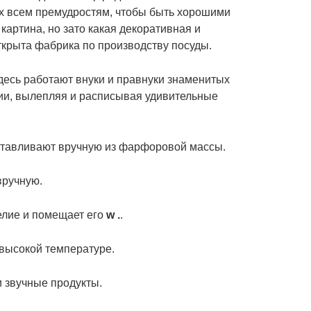
 их всем премудростям, чтобы быть хорошими
картина, но зато какая декоративная и
открыта фабрика по производству посуды.
Здесь работают внуки и правнуки знаменитых
ии, вылепляя и расписывая удивительные
готавливают вручную из фарфоровой массы.
вручную.
елие и помещает его
w .
.
 высокой температуре.
и звучные продукты.