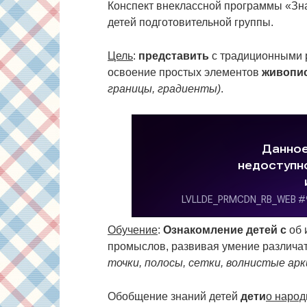
Конспект внеклассной программы «Зна
детей подготовительной группы.
Цель
:
представить
с традиционными 
освоение простых элементов
живопи
границы, градиенты)
.
Обучение
:
Ознакомление детей с
об 
промыслов, развивая умение различа
точки, полосы, сетки, волнистые арк
Обобщение знаний детей
дети
о наро