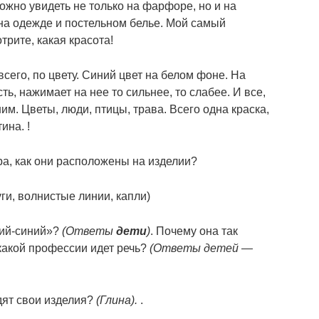
ожно увидеть не только на фарфоре, но и на
на одежде и постельном белье. Мой самый
трите, какая красота!
всего, по цвету. Синий цвет на белом фоне. На
ь, нажимает на нее то сильнее, то слабее. И все,
ним. Цветы, люди, птицы, трава. Всего одна краска,
ина. !
ра, как они расположены на изделии?
дуги, волнистые линии, капли)
ний-синий»?
(Ответы
дети
)
. Почему она так
 какой профессии идет речь?
(Ответы детей —
ят свои изделия?
(Глина).
.