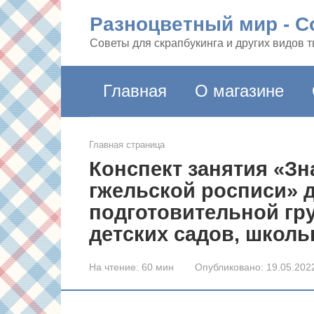
Перейти
Разноцветный мир - Co
к
контенту
Советы для скрапбукинга и других видов 
Главная
О магазине
Главная страница
Конспект занятия «Зн
гжельской росписи» д
подготовительной гр
детских садов, школь
На чтение:
60 мин
Опубликовано:
19.05.202