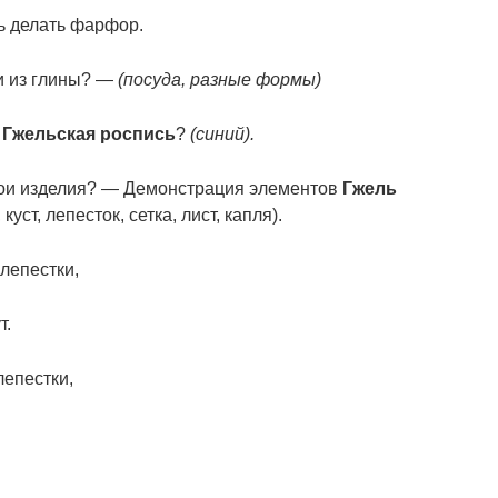
сь делать фарфор.
и из глины? —
(посуда, разные формы)
в
Гжельская роспись
?
(синий).
ои изделия? — Демонстрация элементов
Гжель
уст, лепесток, сетка, лист, капля).
лепестки,
т.
епестки,