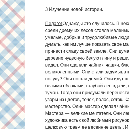
3 Изучение новой истории.
Педагог
Однажды это случилось. В нек
среди дремучих лесов стояла малень
умелые, добрые и трудолюбивые люди.
думать, как им лучше показать свое м
принести славу своей земле. Они дум
деревне чудесную белую глину и решил
видел. Они сделали чайник, чашки, б
великолепными. Они стали задумывать
посуду? Они пошли домой. Они идут по
белыми облаками, голубой лес вдали, г
туман. Тогда они придумали перенест
узоры из цветов, точек, полос, сеток.
мастерство. Один мастер сделал чайн
Мастера — великие мечтатели. Они ле
художника есть свой любимый рисунок
шелковую траву, ее весенние цветы. И