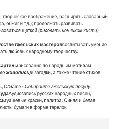
, творческое воображение, расширять словарный
а, обжиг и т.д.); продолжать развивать
ьзоваться щеткой
(рисовать кончиком кисти)
.
усстве гжельских мастеров
воспитывать умение
ать любовь к народному творчеству.
Картины
рисование по народным мотивам
ово
живопись
)
и загадки, а также чтение стихов.
ь
, D/Game
«Собирайте гжельскую посуду.
суда
Аудиозапись русских народных песен,
сь
гуашевые краски, палитра. Синяя и белая
, листы бумаги в форме тарелок.