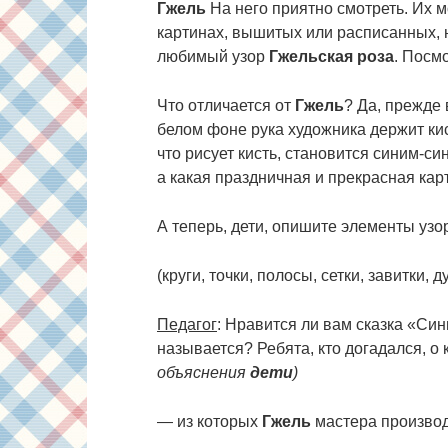
Гжель
На него приятно смотреть. Их м
картинах, вышитых или расписанных, 
любимый узор
Гжельская роза
. Посмо
Что отличается от
Гжель
? Да, прежде 
белом фоне рука художника держит кист
что рисует кисть, становится синим-си
а какая праздничная и прекрасная карт
А теперь, дети, опишите элементы узо
(круги, точки, полосы, сетки, завитки, 
Педагог
: Нравится ли вам сказка «Си
называется? Ребята, кто догадался, о
объяснения
дети
)
— из которых
Гжель
мастера производ