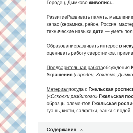
Городец, Дымково
живопись
.
Развитие
Развивать память, мышление
запас (керамика, район, Россия, мастер
технические навыки
дети
— уметь пол
Образование
развивать интерес
в иск
оценивать работу сверстников, привив
Предварительная работа
обсуждения
Украшения
(Городец, Хохлома, Дымк
Материал
посуда с
Гжельская роспис
(
«Осколки разбитого»
Гжельская по
образцы элементов
Гжельская роспи
гуашь, кисти, салфетки, банки с водой
Содержание