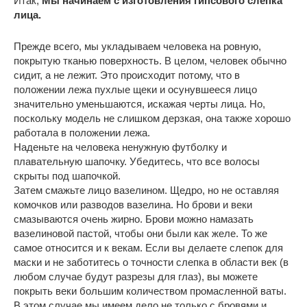
Итак,
Мы начинаем с изготовления гипсового слепка
лица.
Прежде всего, мы укладываем человека на ровную,
покрытую тканью поверхность. В целом, человек обычно
сидит, а не лежит. Это происходит потому, что в
положении лежа пухлые щеки и осунувшееся лицо
значительно уменьшаются, искажая черты лица. Но,
поскольку модель не слишком дерзкая, она также хорошо
работала в положении лежа.
Наденьте на человека ненужную футболку и
плавательную шапочку. Убедитесь, что все волосы
скрыты под шапочкой.
Затем смажьте лицо вазелином. Щедро, но не оставляя
комочков или разводов вазелина. Но брови и веки
смазываются очень жирно. Брови можно намазать
вазелиновой пастой, чтобы они были как желе. То же
самое относится и к векам. Если вы делаете слепок для
маски и не заботитесь о точности слепка в области век (в
любом случае будут разрезы для глаз), вы можете
покрыть веки большим количеством промасленной ваты.
В этом случае мы имеем дело не только с бровями и