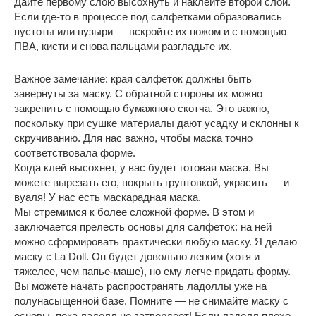
Дайте первому слою высохнуть и наклейте второй слой.
Если где-то в процессе под салфетками образовались
пустоты или пузыри — вскройте их ножом и с помощью
ПВА, кисти и снова пальцами разгладьте их.
Важное замечание: края салфеток должны быть
завернуты за маску. С обратной стороны их можно
закрепить с помощью бумажного скотча. Это важно,
поскольку при сушке материалы дают усадку и склонны к
скручиванию. Для нас важно, чтобы маска точно
соответствовала форме.
Когда клей высохнет, у вас будет готовая маска. Вы
можете вырезать его, покрыть грунтовкой, украсить — и
вуаля! У нас есть маскарадная маска.
Мы стремимся к более сложной форме. В этом и
заключается прелесть основы для салфеток: на ней
можно сформировать практически любую маску. Я делаю
маску с La Doll. Он будет довольно легким (хотя и
тяжелее, чем папье-маше), но ему легче придать форму.
Вы можете начать распространять ладоллы уже на
полунасыщенной базе. Помните — не снимайте маску с
основы, пока ладолл не затвердеет! Если ладолл плохо