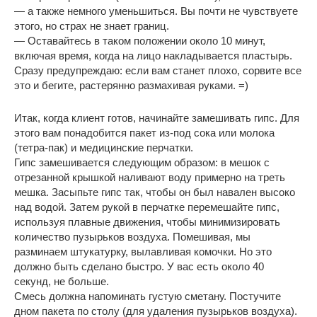
— а также немного уменьшиться. Вы почти не чувствуете
этого, но страх не знает границ.
— Оставайтесь в таком положении около 10 минут,
включая время, когда на лицо накладывается пластырь.
Сразу предупреждаю: если вам станет плохо, сорвите все
это и бегите, растерянно размахивая руками. =)
Итак, когда клиент готов, начинайте замешивать гипс. Для
этого вам понадобится пакет из-под сока или молока
(тетра-пак) и медицинские перчатки.
Гипс замешивается следующим образом: в мешок с
отрезанной крышкой наливают воду примерно на треть
мешка. Засыпьте гипс так, чтобы он был навален высоко
над водой. Затем рукой в перчатке перемешайте гипс,
используя плавные движения, чтобы минимизировать
количество пузырьков воздуха. Помешивая, мы
разминаем штукатурку, вылавливая комочки. Но это
должно быть сделано быстро. У вас есть около 40
секунд, не больше.
Смесь должна напоминать густую сметану. Постучите
дном пакета по столу (для удаления пузырьков воздуха).