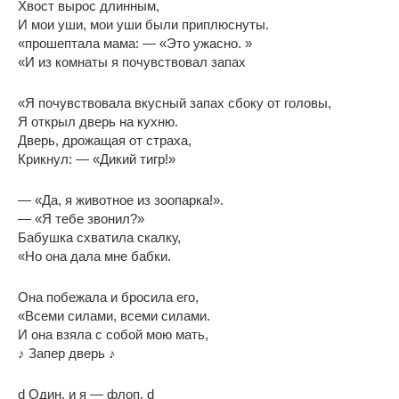
Хвост вырос длинным,
И мои уши, мои уши были приплюснуты.
«прошептала мама: — «Это ужасно. »
«И из комнаты я почувствовал запах
«Я почувствовала вкусный запах сбоку от головы,
Я открыл дверь на кухню.
Дверь, дрожащая от страха,
Крикнул: — «Дикий тигр!»
— «Да, я животное из зоопарка!».
— «Я тебе звонил?»
Бабушка схватила скалку,
«Но она дала мне бабки.
Она побежала и бросила его,
«Всеми силами, всеми силами.
И она взяла с собой мою мать,
♪ Запер дверь ♪
d Один, и я — флоп. d