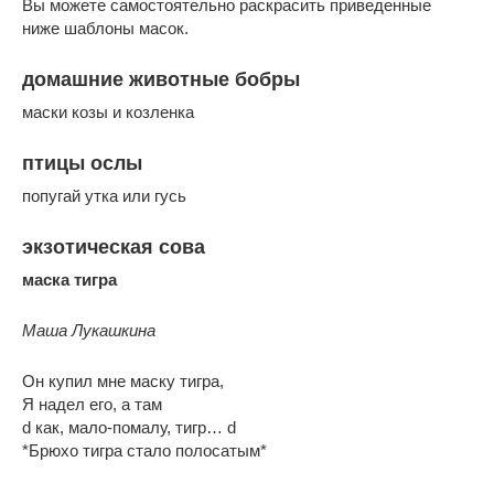
Вы можете самостоятельно раскрасить приведенные
ниже шаблоны масок.
домашние животные бобры
маски козы и козленка
птицы ослы
попугай утка или гусь
экзотическая сова
маска тигра
Маша Лукашкина
Он купил мне маску тигра,
Я надел его, а там
d как, мало-помалу, тигр… d
*Брюхо тигра стало полосатым*