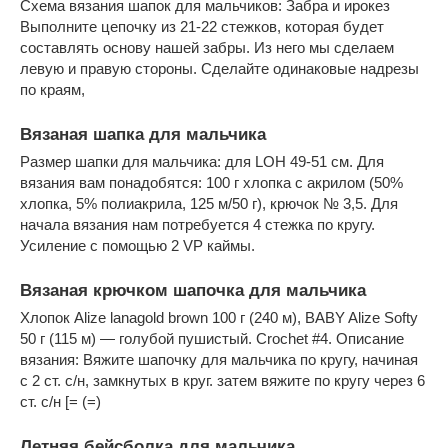
Схема вязания шапок для мальчиков: Забра и ирокез
Выполните цепочку из 21-22 стежков, которая будет
составлять основу нашей забры. Из него мы сделаем
левую и правую стороны. Сделайте одинаковые надрезы
по краям,
Вязаная шапка для мальчика
Размер шапки для мальчика: для LOH 49-51 см. Для
вязания вам понадобятся: 100 г хлопка с акрилом (50%
хлопка, 5% полиакрила, 125 м/50 г), крючок № 3,5. Для
начала вязания нам потребуется 4 стежка по кругу.
Усиление с помощью 2 VP каймы.
Вязаная крючком шапочка для мальчика
Хлопок Alize lanagold brown 100 г (240 м), BABY Alize Softy
50 г (115 м) — голубой пушистый. Crochet #4. Описание
вязания: Вяжите шапочку для мальчика по кругу, начиная
с 2 ст. с/н, замкнутых в круг. затем вяжите по кругу через 6
ст. с/н [= (=)
Летняя бейсболка для мальчика