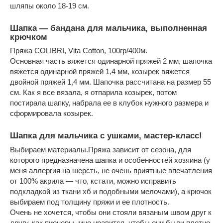
шляпы около 18-19 см.
Шапка — бандана для мальчика, выполненная
крючком
Пряжа COLIBRI, Vita Cotton, 100гр/400м.
Основная часть вяжется одинарной пряжей 2 мм, шапочка
вяжется одинарной пряжей 1,4 мм, козырек вяжется
двойной пряжей 1,4 мм. Шапочка рассчитана на размер 55
см. Как я все вязала, я отпарила козырек, потом
постирала шапку, набрала ее в клубок нужного размера и
сформировала козырек.
Шапка для мальчика с ушками, мастер-класс!
Выбираем материалы.Пряжа зависит от сезона, для
которого предназначена шапка и особенностей хозяина (у
меня аллергия на шерсть, не очень приятные впечатления
от 100% акрила — что, кстати, можно исправить
подкладкой из ткани хб и подобными мелочами), а крючок
выбираем под толщину пряжи и ее плотность.
Очень не хочется, чтобы они стояли вязаным швом друг к
другу, как пионеры, мне нравится, чтобы они были плотно