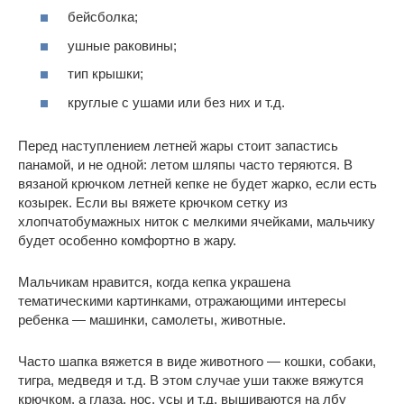
бейсболка;
ушные раковины;
тип крышки;
круглые с ушами или без них и т.д.
Перед наступлением летней жары стоит запастись
панамой, и не одной: летом шляпы часто теряются. В
вязаной крючком летней кепке не будет жарко, если есть
козырек. Если вы вяжете крючком сетку из
хлопчатобумажных ниток с мелкими ячейками, мальчику
будет особенно комфортно в жару.
Мальчикам нравится, когда кепка украшена
тематическими картинками, отражающими интересы
ребенка — машинки, самолеты, животные.
Часто шапка вяжется в виде животного — кошки, собаки,
тигра, медведя и т.д. В этом случае уши также вяжутся
крючком, а глаза, нос, усы и т.д. вышиваются на лбу