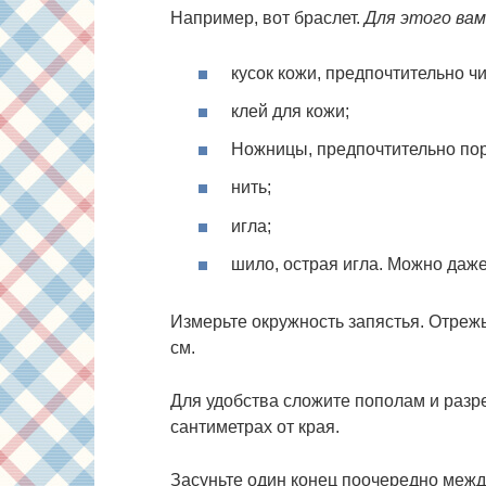
Например, вот браслет.
Для этого вам
кусок кожи, предпочтительно чи
клей для кожи;
Ножницы, предпочтительно по
нить;
игла;
шило, острая игла. Можно даж
Измерьте окружность запястья. Отрежь
см.
Для удобства сложите пополам и разре
сантиметрах от края.
Засуньте один конец поочередно между