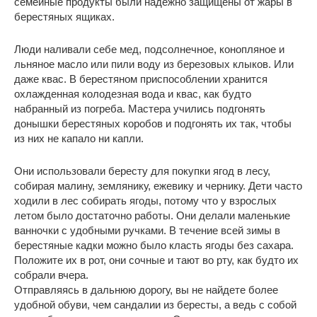
семейные продукты были надежно защищены от жары в
берестяных ящиках.
Люди наливали себе мед, подсолнечное, конопляное и
льняное масло или пили воду из березовых клыков. Или
даже квас. В берестяном приспособлении хранится
охлажденная колодезная вода и квас, как будто
набранный из погреба. Мастера учились подгонять
донышки берестяных коробов и подгонять их так, чтобы
из них не капало ни капли.
Они использовали бересту для покупки ягод в лесу,
собирая малину, землянику, ежевику и чернику. Дети часто
ходили в лес собирать ягоды, потому что у взрослых
летом было достаточно работы. Они делали маленькие
ванночки с удобными ручками. В течение всей зимы в
берестяные кадки можно было класть ягоды без сахара.
Положите их в рот, они сочные и тают во рту, как будто их
собрали вчера.
Отправляясь в дальнюю дорогу, вы не найдете более
удобной обуви, чем сандалии из бересты, а ведь с собой