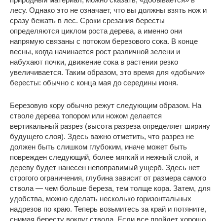
лесу. Однако это не означает, что вы должны взять нож и
сразу бежать в лес. Сроки срезания бересты
определяются циклом роста дерева, а именно они
напрямую связаны с потоком березового сока. В конце
весны, когда начинается рост различной зелени и
набухают почки, движение сока в растении резко
увеличивается. Таким образом, это время для «добычи»
бересты: обычно с конца мая до середины июня.
Березовую кору обычно режут следующим образом. На
стволе дерева топором или ножом делается
вертикальный разрез (высота разреза определяет ширину
будущего слоя). Здесь важно отметить, что разрез не
должен быть слишком глубоким, иначе может быть
поврежден следующий, более мягкий и нежный слой, и
дереву будет нанесен непоправимый ущерб. Здесь нет
строгого ограничения, глубина зависит от размера самого
ствола — чем больше береза, тем толще кора. Затем, для
удобства, можно сделать несколько горизонтальных
надрезов по краю. Теперь возьмитесь за край и потяните,
снимая бересту вокруг ствола. Если все пройдет хорошо,