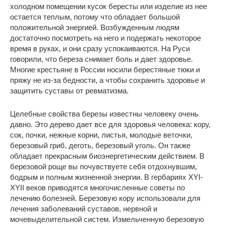
холодном помещении кусок бересты или изделие из нее
остается теплым, потому что обладает большой
положительной энергией. Возбужденным людям
достаточно посмотреть на него и подержать некоторое
время в руках, и они сразу успокаиваются. На Руси
говорили, что береза снимает боль и дает здоровье.
Многие крестьяне в России носили берестяные тюки и
пряжу не из-за бедности, а чтобы сохранить здоровье и
защитить суставы от ревматизма.
Целебные свойства березы известны человеку очень
давно. Это дерево дает все для здоровья человека: кору,
сок, почки, нежные корни, листья, молодые веточки,
березовый гриб, деготь, березовый уголь. Он также
обладает прекрасным биоэнергетическим действием. В
березовой роще вы почувствуете себя отдохнувшим,
бодрым и полным жизненной энергии. В гербариях XYI-
XYII веков приводятся многочисленные советы по
лечению болезней. Березовую кору использовали для
лечения заболеваний суставов, нервной и
мочевыделительной систем. Измельченную березовую