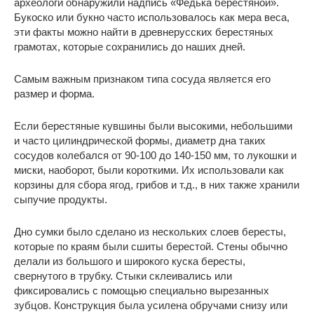
археологи обнаружили надпись «Федька берестяной».
Букоско или букно часто использовалось как мера веса,
эти факты можно найти в древнерусских берестяных
грамотах, которые сохранились до наших дней.
Самым важным признаком типа сосуда является его
размер и форма.
Если берестяные кувшины были высокими, небольшими
и часто цилиндрической формы, диаметр дна таких
сосудов колебался от 90-100 до 140-150 мм, то лукошки и
миски, наоборот, были короткими. Их использовали как
корзины для сбора ягод, грибов и т.д., в них также хранили
сыпучие продукты.
Дно сумки было сделано из нескольких слоев бересты,
которые по краям были сшиты берестой. Стены обычно
делали из большого и широкого куска бересты,
свернутого в трубку. Стыки склеивались или
фиксировались с помощью специально вырезанных
зубцов. Конструкция была усилена обручами снизу или