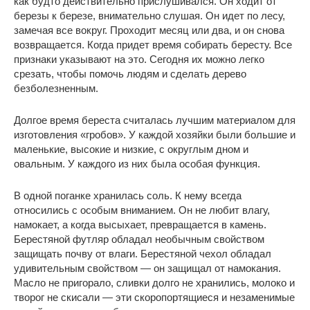
как будто действительно прислушивался. Он ходит от
березы к березе, внимательно слушая. Он идет по лесу,
замечая все вокруг. Проходит месяц или два, и он снова
возвращается. Когда придет время собирать бересту. Все
признаки указывают на это. Сегодня их можно легко
срезать, чтобы помочь людям и сделать дерево
безболезненным.
Долгое время береста считалась лучшим материалом для
изготовления «гробов». У каждой хозяйки были большие и
маленькие, высокие и низкие, с округлым дном и
овальным. У каждого из них была особая функция.
В одной поганке хранилась соль. К нему всегда
относились с особым вниманием. Он не любит влагу,
намокает, а когда высыхает, превращается в камень.
Берестяной футляр обладал необычным свойством
защищать почву от влаги. Берестяной чехол обладал
удивительным свойством — он защищал от намокания.
Масло не пригорало, сливки долго не хранились, молоко и
творог не скисали — эти скоропортящиеся и незаменимые