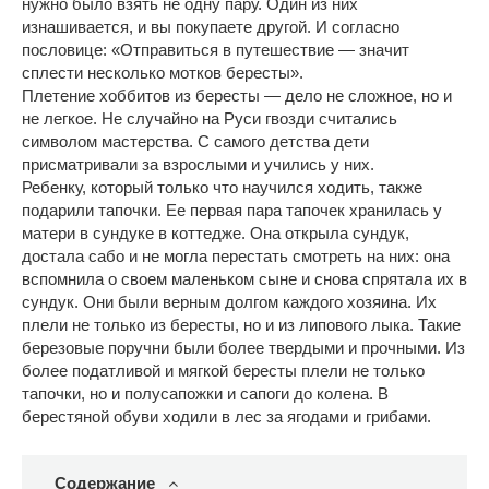
нужно было взять не одну пару. Один из них
изнашивается, и вы покупаете другой. И согласно
пословице: «Отправиться в путешествие — значит
сплести несколько мотков бересты».
Плетение хоббитов из бересты — дело не сложное, но и
не легкое. Не случайно на Руси гвозди считались
символом мастерства. С самого детства дети
присматривали за взрослыми и учились у них.
Ребенку, который только что научился ходить, также
подарили тапочки. Ее первая пара тапочек хранилась у
матери в сундуке в коттедже. Она открыла сундук,
достала сабо и не могла перестать смотреть на них: она
вспомнила о своем маленьком сыне и снова спрятала их в
сундук. Они были верным долгом каждого хозяина. Их
плели не только из бересты, но и из липового лыка. Такие
березовые поручни были более твердыми и прочными. Из
более податливой и мягкой бересты плели не только
тапочки, но и полусапожки и сапоги до колена. В
берестяной обуви ходили в лес за ягодами и грибами.
Содержание