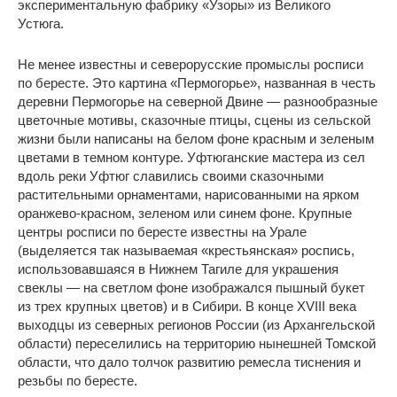
экспериментальную фабрику «Узоры» из Великого
Устюга.
Не менее известны и северорусские промыслы росписи
по бересте. Это картина «Пермогорье», названная в честь
деревни Пермогорье на северной Двине — разнообразные
цветочные мотивы, сказочные птицы, сцены из сельской
жизни были написаны на белом фоне красным и зеленым
цветами в темном контуре. Уфтюганские мастера из сел
вдоль реки Уфтюг славились своими сказочными
растительными орнаментами, нарисованными на ярком
оранжево-красном, зеленом или синем фоне. Крупные
центры росписи по бересте известны на Урале
(выделяется так называемая «крестьянская» роспись,
использовавшаяся в Нижнем Тагиле для украшения
свеклы — на светлом фоне изображался пышный букет
из трех крупных цветов) и в Сибири. В конце XVIII века
выходцы из северных регионов России (из Архангельской
области) переселились на территорию нынешней Томской
области, что дало толчок развитию ремесла тиснения и
резьбы по бересте.