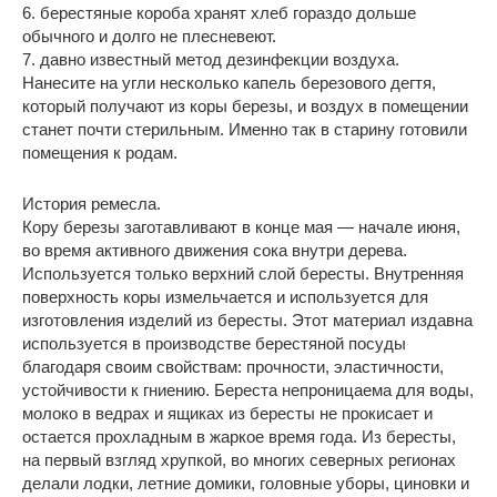
6. берестяные короба хранят хлеб гораздо дольше
обычного и долго не плесневеют.
7. давно известный метод дезинфекции воздуха.
Нанесите на угли несколько капель березового дегтя,
который получают из коры березы, и воздух в помещении
станет почти стерильным. Именно так в старину готовили
помещения к родам.
История ремесла.
Кору березы заготавливают в конце мая — начале июня,
во время активного движения сока внутри дерева.
Используется только верхний слой бересты. Внутренняя
поверхность коры измельчается и используется для
изготовления изделий из бересты. Этот материал издавна
используется в производстве берестяной посуды
благодаря своим свойствам: прочности, эластичности,
устойчивости к гниению. Береста непроницаема для воды,
молоко в ведрах и ящиках из бересты не прокисает и
остается прохладным в жаркое время года. Из бересты,
на первый взгляд хрупкой, во многих северных регионах
делали лодки, летние домики, головные уборы, циновки и