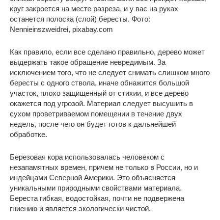
круг закроется на месте разреза, и у вас на руках
останется полоска (слой) бересты. Фото:
Nennieinszweidrei, pixabay.com
Как правило, если все сделано правильно, дерево может
выдержать такое обращение невредимым. За
исключением того, что не следует снимать слишком много
бересты с одного ствола, иначе обнажится большой
участок, плохо защищенный от стихии, и все дерево
окажется под угрозой. Материал следует высушить в
сухом проветриваемом помещении в течение двух
недель, после чего он будет готов к дальнейшей
обработке.
Березовая кора использовалась человеком с
незапамятных времен, причем не только в России, но и
индейцами Северной Америки. Это объясняется
уникальными природными свойствами материала.
Береста гибкая, водостойкая, почти не подвержена
гниению и является экологически чистой.