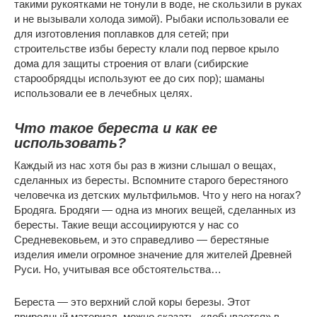
такими рукоятками не тонули в воде, не скользили в руках
и не вызывали холода зимой). Рыбаки использовали ее
для изготовления поплавков для сетей; при
строительстве избы бересту клали под первое крыло
дома для защиты строения от влаги (сибирские
старообрядцы используют ее до сих пор); шаманы
использовали ее в лечебных целях.
Что такое береста и как ее
использовать?
Каждый из нас хотя бы раз в жизни слышал о вещах,
сделанных из бересты. Вспомните старого берестяного
человечка из детских мультфильмов. Что у него на ногах?
Бродяга. Бродяги — одна из многих вещей, сделанных из
бересты. Такие вещи ассоциируются у нас со
Средневековьем, и это справедливо — берестяные
изделия имели огромное значение для жителей Древней
Руси. Но, учитывая все обстоятельства…
Береста — это верхний слой коры березы. Этот
природный материал, можно сказать, «добывается» в