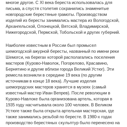
многое другое. С XI века береста использовалась для
письма, а спустя столетия сохранились знаменитые
новгородские берестяные грамоты. Производством
изделий из бересты занимались мастера из Вологодской,
Архангельской, Олонецкой, Вятской, Владимирской,
Нижегородской, Пермской, Тобольской и других губерний.
Наиболее известным в России был промысел
шемогодской ажурной бересты, названный по имени реки
Шемогси, на берегах которой располагались поселения
мастеров (Курово-Наволок, Погорелово, Красавино,
Бернятино и другие вблизи города Великий Устюг). Эти
ремесла возникли в середине 19 века (по другим
источникам в конце 18 века). Лучшие изделия
шемогродских мастеров хранятся в музеях (самый
известный мастер Иван Вепрев). После революции в
Курово-Навлоке была организована артель, которая в
1935 году насчитывала около 100 человек. В Великом
Устюге также была открыта артельная мастерская, где
также занимались резьбой по бересте. В 1980-х годах
производство берестяных скульптур было перенесено на