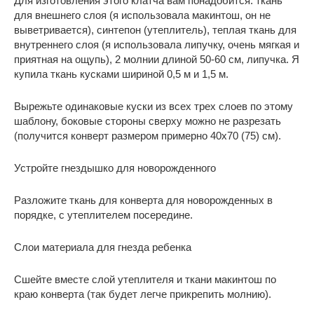
Для изготовления этого клатча вам понадобится: ткань
для внешнего слоя (я использовала макинтош, он не
выветривается), синтепон (утеплитель), теплая ткань для
внутреннего слоя (я использовала липучку, очень мягкая и
приятная на ощупь), 2 молнии длиной 50-60 см, липучка. Я
купила ткань кусками шириной 0,5 м и 1,5 м.
Вырежьте одинаковые куски из всех трех слоев по этому
шаблону, боковые стороны сверху можно не разрезать
(получится конверт размером примерно 40х70 (75) см).
Устройте гнездышко для новорожденного
Разложите ткань для конверта для новорожденных в
порядке, с утеплителем посередине.
Слои материала для гнезда ребенка
Сшейте вместе слой утеплителя и ткани макинтош по
краю конверта (так будет легче прикрепить молнию).