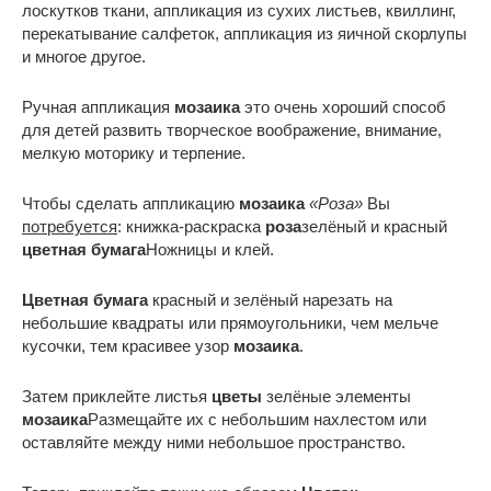
лоскутков ткани, аппликация из сухих листьев, квиллинг,
перекатывание салфеток, аппликация из яичной скорлупы
и многое другое.
Ручная аппликация
мозаика
это очень хороший способ
для детей развить творческое воображение, внимание,
мелкую моторику и терпение.
Чтобы сделать аппликацию
мозаика
«Роза»
Вы
потребуется
: книжка-раскраска
роза
зелёный и красный
цветная бумага
Ножницы и клей.
Цветная бумага
красный и зелёный нарезать на
небольшие квадраты или прямоугольники, чем мельче
кусочки, тем красивее узор
мозаика
.
Затем приклейте листья
цветы
зелёные элементы
мозаика
Размещайте их с небольшим нахлестом или
оставляйте между ними небольшое пространство.