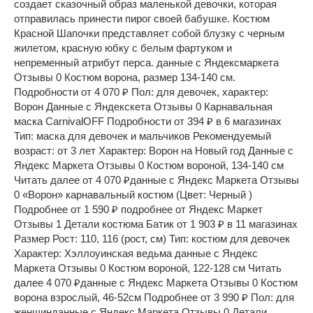
создает сказочный образ маленькой девочки, которая
отправилась принести пирог своей бабушке. Костюм
Красной Шапочки представляет собой блузку с черным
жилетом, красную юбку с белым фартуком и
непременный атрибут перса. данные с Яндексмаркета
Отзывы 0 Костюм ворона, размер 134-140 см.
Подробности от 4 070 ₽ Пол: для девочек, характер:
Ворон Данные с Яндекскета Отзывы 0 Карнавальная
маска CarnivalOFF Подробности от 394 ₽ в 6 магазинах
Тип: маска для девочек и мальчиков Рекомендуемый
возраст: от 3 лет Характер: Ворон на Новый год Данные с
Яндекс Маркета Отзывы 0 Костюм вороной, 134-140 см
Читать далее от 4 070 ₽данные с Яндекс Маркета Отзывы
0 «Ворон» карнавальный костюм (Цвет: Черный )
Подробнее от 1 590 ₽ подробнее от Яндекс Маркет
Отзывы 1 Детали костюма Батик от 1 903 ₽ в 11 магазинах
Размер Рост: 110, 116 (рост, см) Тип: костюм для девочек
Характер: Хэллоуинская ведьма данные с Яндекс
Маркета Отзывы 0 Костюм вороной, 122-128 см Читать
далее 4 070 ₽данные с Яндекс Маркета Отзывы 0 Костюм
ворона взрослый, 46-52см Подробнее от 3 990 ₽ Пол: для
женщинданные с Яндекс Маркета Отзывы 0 Детали