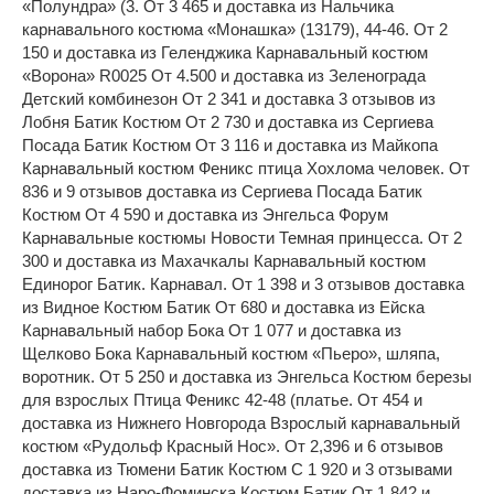
«Полундра» (3. От 3 465 и доставка из Нальчика
карнавального костюма «Монашка» (13179), 44-46. От 2
150 и доставка из Геленджика Карнавальный костюм
«Ворона» R0025 От 4.500 и доставка из Зеленограда
Детский комбинезон От 2 341 и доставка 3 отзывов из
Лобня Батик Костюм От 2 730 и доставка из Сергиева
Посада Батик Костюм От 3 116 и доставка из Майкопа
Карнавальный костюм Феникс птица Хохлома человек. От
836 и 9 отзывов доставка из Сергиева Посада Батик
Костюм От 4 590 и доставка из Энгельса Форум
Карнавальные костюмы Новости Темная принцесса. От 2
300 и доставка из Махачкалы Карнавальный костюм
Единорог Батик. Карнавал. От 1 398 и 3 отзывов доставка
из Видное Костюм Батик От 680 и доставка из Ейска
Карнавальный набор Бока От 1 077 и доставка из
Щелково Бока Карнавальный костюм «Пьеро», шляпа,
воротник. От 5 250 и доставка из Энгельса Костюм березы
для взрослых Птица Феникс 42-48 (платье. От 454 и
доставка из Нижнего Новгорода Взрослый карнавальный
костюм «Рудольф Красный Нос». От 2,396 и 6 отзывов
доставка из Тюмени Батик Костюм С 1 920 и 3 отзывами
доставка из Наро-Фоминска Костюм Батик От 1.842 и