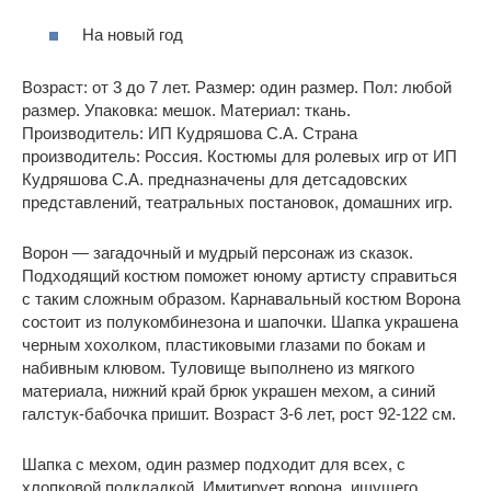
На новый год
Возраст: от 3 до 7 лет. Размер: один размер. Пол: любой
размер. Упаковка: мешок. Материал: ткань.
Производитель: ИП Кудряшова С.А. Страна
производитель: Россия. Костюмы для ролевых игр от ИП
Кудряшова С.А. предназначены для детсадовских
представлений, театральных постановок, домашних игр.
Ворон — загадочный и мудрый персонаж из сказок.
Подходящий костюм поможет юному артисту справиться
с таким сложным образом. Карнавальный костюм Ворона
состоит из полукомбинезона и шапочки. Шапка украшена
черным хохолком, пластиковыми глазами по бокам и
набивным клювом. Туловище выполнено из мягкого
материала, нижний край брюк украшен мехом, а синий
галстук-бабочка пришит. Возраст 3-6 лет, рост 92-122 см.
Шапка с мехом, один размер подходит для всех, с
хлопковой подкладкой. Имитирует ворона, ищущего