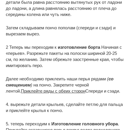
детали была равна расстоянию вытянутых рук от ладони
до ладони, а длина равнялась расстоянию от плеча до
середины колена или чуть ниже.
Затем складываем пончо пополам (спереди и сзади) и
вырезаем вырез.
2 Теперь мы переходим к
изготовление борта
Начиная с
«перьев». Разрежьте пакеты на полоски шириной 20-25
см, по желанию. Затем обрежьте заостренные края, чтобы
имитировать перо.
Далее необходимо приклеить наши перья рядами
(
со
смещением
)
на пончо. Закрепите черной
лентой.
Приклейте ряды с обеих сторон
Спереди и сзади.
4. вырежьте детали крыльев, сделайте петлю для пальца
и приклейте крылья к пончо.
5. теперь переходим к
Изготовление головного убора
.
Приклейте оставшиеся перья вокруг ведра подходящего