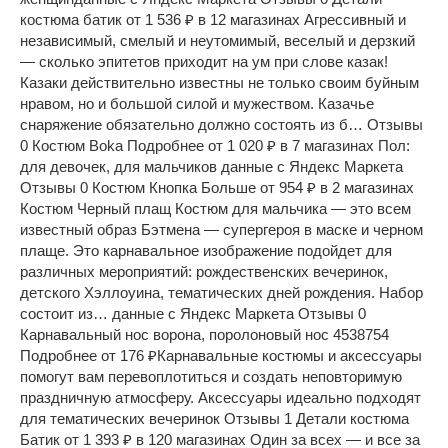
костюма батик от 1 536 ₽ в 12 магазинах Агрессивный и
независимый, смелый и неутомимый, веселый и дерзкий
— сколько эпитетов приходит на ум при слове казак!
Казаки действительно известны не только своим буйным
нравом, но и большой силой и мужеством. Казачье
снаряжение обязательно должно состоять из б… Отзывы
0 Костюм Boka Подробнее от 1 020 ₽ в 7 магазинах Пол:
для девочек, для мальчиков данные с Яндекс Маркета
Отзывы 0 Костюм Кнопка Больше от 954 ₽ в 2 магазинах
Костюм Черный плащ Костюм для мальчика — это всем
известный образ Бэтмена — супергероя в маске и черном
плаще. Это карнавальное изображение подойдет для
различных мероприятий: рождественских вечеринок,
детского Хэллоуина, тематических дней рождения. Набор
состоит из… данные с Яндекс Маркета Отзывы 0
Карнавальный нос ворона, поролоновый нос 4538754
Подробнее от 176 ₽Карнавальные костюмы и аксессуары
помогут вам перевоплотиться и создать неповторимую
праздничную атмосферу. Аксессуары идеально подходят
для тематических вечеринок Отзывы 1 Детали костюма
Батик от 1 393 ₽ в 120 магазинах Один за всех — и все за