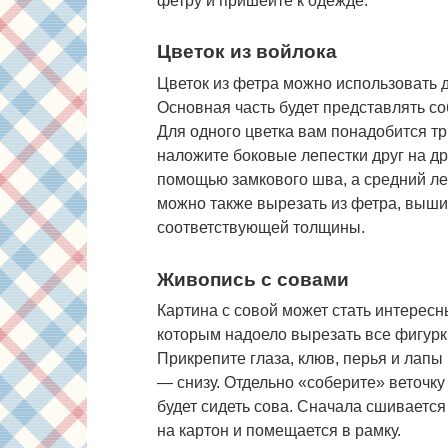
фетру и пришейте к одежде.
Цветок из войлока
Цветок из фетра можно использовать 
Основная часть будет представлять с
Для одного цветка вам понадобится тр
наложите боковые лепестки друг на др
помощью замкового шва, а средний л
можно также вырезать из фетра, вышит
соответствующей толщины.
Живопись с совами
Картина с совой может стать интересн
которым надоело вырезать все фигурки
Прикрепите глаза, клюв, перья и лапы
— снизу. Отдельно «соберите» веточку 
будет сидеть сова. Сначала сшивается 
на картон и помещается в рамку.