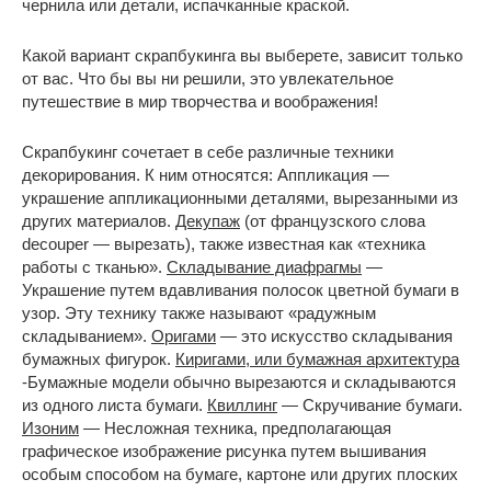
чернила или детали, испачканные краской.
Какой вариант скрапбукинга вы выберете, зависит только
от вас. Что бы вы ни решили, это увлекательное
путешествие в мир творчества и воображения!
Скрапбукинг сочетает в себе различные техники
декорирования. К ним относятся: Аппликация —
украшение аппликационными деталями, вырезанными из
других материалов.
Декупаж
(от французского слова
decouper — вырезать), также известная как «техника
работы с тканью».
Складывание диафрагмы
—
Украшение путем вдавливания полосок цветной бумаги в
узор. Эту технику также называют «радужным
складыванием».
Оригами
— это искусство складывания
бумажных фигурок.
Киригами, или бумажная архитектура
-Бумажные модели обычно вырезаются и складываются
из одного листа бумаги.
Квиллинг
— Скручивание бумаги.
Изоним
— Несложная техника, предполагающая
графическое изображение рисунка путем вышивания
особым способом на бумаге, картоне или других плоских