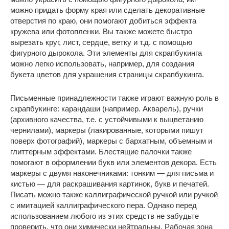
можно придать форму края или сделать декоративные
отверстия по краю, они помогают добиться эффекта
кружева или фотопленки. Вы также можете быстро
вырезать круг, лист, сердце, ветку и т.д. с помощью
фигурного дырокола. Эти элементы для скрапбукинга
можно легко использовать, например, для создания
букета цветов для украшения страницы скрапбукинга.
Письменные принадлежности также играют важную роль в
скрапбукинге: карандаши (например. Акварель), ручки
(архивного качества, т.е. с устойчивыми к выцветанию
чернилами), маркеры (лакированные, которыми пишут
поверх фотографий), маркеры с бархатным, объемным и
глиттерным эффектами. Блестящие палочки также
помогают в оформлении букв или элементов декора. Есть
маркеры с двумя наконечниками: тонким — для письма и
кистью — для раскрашивания картинок, букв и печатей.
Писать можно также каллиграфической ручкой или ручкой
с имитацией каллиграфического пера. Однако перед
использованием любого из этих средств не забудьте
проверить, что они химически нейтральны. Рабочая зона