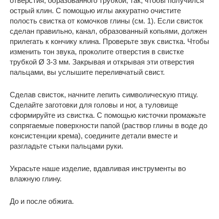
отверстия, образованного трубкой, так, чтобы получился
острый клин. С помощью иглы аккуратно очистите
полость свистка от комочков глины (см. 1). Если свисток
сделан правильно, канал, образованный копьями, должен
прилегать к кончику клина. Проверьте звук свистка. Чтобы
изменить тон звука, проколите отверстия в свистке
трубкой Ø 3-3 мм. Закрывая и открывая эти отверстия
пальцами, вы услышите переливчатый свист.
Сделав свисток, начните лепить символическую птицу.
Сделайте заготовки для головы и ног, а туловище
сформируйте из свистка. С помощью кисточки промажьте
сопрягаемые поверхности папой (раствор глины в воде до
консистенции крема), соедините детали вместе и
разгладьте стыки пальцами руки.
Украсьте наше изделие, вдавливая инструменты во
влажную глину.
До и после обжига.