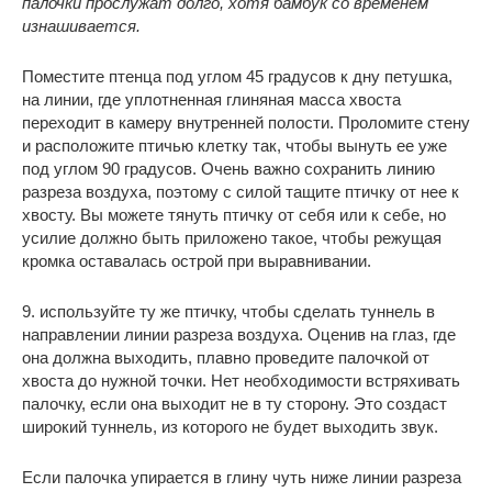
палочки прослужат долго, хотя бамбук со временем
изнашивается.
Поместите птенца под углом 45 градусов к дну петушка,
на линии, где уплотненная глиняная масса хвоста
переходит в камеру внутренней полости. Проломите стену
и расположите птичью клетку так, чтобы вынуть ее уже
под углом 90 градусов. Очень важно сохранить линию
разреза воздуха, поэтому с силой тащите птичку от нее к
хвосту. Вы можете тянуть птичку от себя или к себе, но
усилие должно быть приложено такое, чтобы режущая
кромка оставалась острой при выравнивании.
9. используйте ту же птичку, чтобы сделать туннель в
направлении линии разреза воздуха. Оценив на глаз, где
она должна выходить, плавно проведите палочкой от
хвоста до нужной точки. Нет необходимости встряхивать
палочку, если она выходит не в ту сторону. Это создаст
широкий туннель, из которого не будет выходить звук.
Если палочка упирается в глину чуть ниже линии разреза