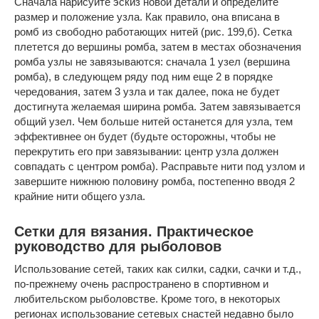
Сначала нарисуйте эскиз новой детали и определите
размер и положение узла. Как правило, она вписана в
ромб из свободно работающих нитей (рис. 199,б). Сетка
плетется до вершины ромба, затем в местах обозначения
ромба узлы не завязываются: сначала 1 узел (вершина
ромба), в следующем ряду под ним еще 2 в порядке
чередования, затем 3 узла и так далее, пока не будет
достигнута желаемая ширина ромба. Затем завязывается
общий узел. Чем больше нитей останется для узла, тем
эффективнее он будет (будьте осторожны, чтобы не
перекрутить его при завязывании: центр узла должен
совпадать с центром ромба). Расправьте нити под узлом и
завершите нижнюю половину ромба, постепенно вводя 2
крайние нити общего узла.
Сетки для вязания. Практическое
руководство для рыболовов
Использование сетей, таких как силки, садки, сачки и т.д.,
по-прежнему очень распространено в спортивном и
любительском рыболовстве. Кроме того, в некоторых
регионах использование сетевых снастей недавно было