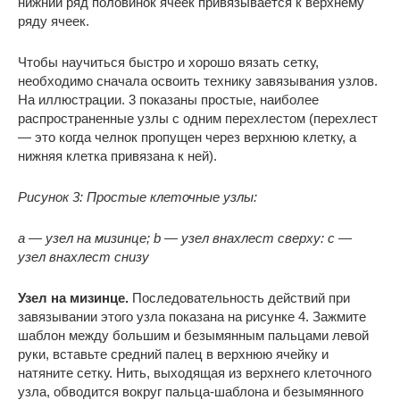
нижний ряд половинок ячеек привязывается к верхнему
ряду ячеек.
Чтобы научиться быстро и хорошо вязать сетку,
необходимо сначала освоить технику завязывания узлов.
На иллюстрации. 3 показаны простые, наиболее
распространенные узлы с одним перехлестом (перехлест
— это когда челнок пропущен через верхнюю клетку, а
нижняя клетка привязана к ней).
Рисунок 3: Простые клеточные узлы:
a — узел на мизинце; b — узел внахлест сверху: c —
узел внахлест снизу
Узел на мизинце.
Последовательность действий при
завязывании этого узла показана на рисунке 4. Зажмите
шаблон между большим и безымянным пальцами левой
руки, вставьте средний палец в верхнюю ячейку и
натяните сетку. Нить, выходящая из верхнего клеточного
узла, обводится вокруг пальца-шаблона и безымянного