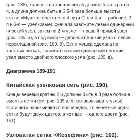
(рис. 188), количество концов нитей должно быть кратно
4, а длина должна быть в 3,5-4 раза больше высоты
сетки. «Мушка» плетется в 4 нити (1-я и 4-я — рабочие, 2-
я и 3-я — узелковые): сначала завяжите левый одинарный
плоский узел, затем на 2-м узле — правый прямой узел
(рис. 189, а), а под ними — двойной плоский узел с левой
перекладиной (рис. 189, б). Если мушка сделана на
толстых нитках, завяжите правый одинарный плоский
узел вместо двойного плоского узла (рис. 189, в).
Диаграмма 189-191
Китайская узелковая сеть (рис. 190).
Концы веревки кратны 2 и должны быть в 3 раза больше
высоты сетки (см. рис. 139 a, b, как завязывать узлы).
Если нити нанизываются поочередно, то нечетные ряды
сетки будут двух цветов, а четные — одного цвета (рис.
191).
Узловатая сетка «Жозефина» (рис. 192).