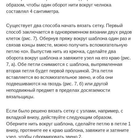
образом, чтобы один оборот нити вокруг челнока
составлял 4 сантиметра.
Существует два способа начать вязать сетку. Первый
способ заключается в одновременном вязании двух рядов
клеток (рис. 7). Обернув пряжу вокруг шаблона один раз и
связав концы вместе, можно получить вспомогательную
петлю «о». Выпустив нить из крючка, сделайте два
оборота вокруг шаблона и завяжите узел на его краю (рис.
7, а). Обе петли снимаются с шаблона, выпрямленная
вторая петля будет первой проушиной. Эта петля
вставляется во вспомогательное звено, и оба они
подвешиваются на гвоздь (рис. 7, б) или другой
неподвижный предмет в пределах досягаемости
вязальщицы.
Если было решено вязать сетку с узлами, например, с
вкладкой внизу, действуйте следующим образом.
Оберните нить вокруг шаблона, сделайте петлю в петле 1
внизу, протяните ее к краю шаблона, завяжите и затяните
узел, чтобы сформировать звено 2.