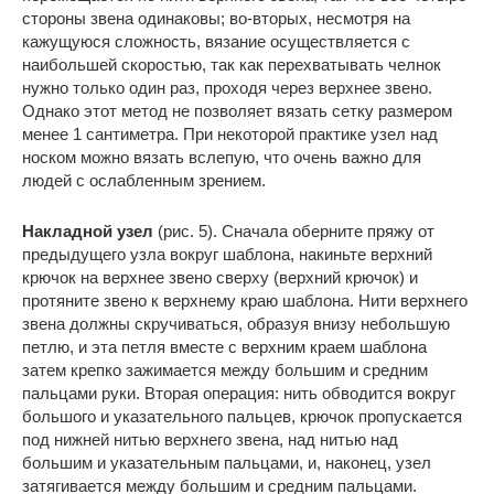
стороны звена одинаковы; во-вторых, несмотря на
кажущуюся сложность, вязание осуществляется с
наибольшей скоростью, так как перехватывать челнок
нужно только один раз, проходя через верхнее звено.
Однако этот метод не позволяет вязать сетку размером
менее 1 сантиметра. При некоторой практике узел над
носком можно вязать вслепую, что очень важно для
людей с ослабленным зрением.
Накладной узел
(рис. 5). Сначала оберните пряжу от
предыдущего узла вокруг шаблона, накиньте верхний
крючок на верхнее звено сверху (верхний крючок) и
протяните звено к верхнему краю шаблона. Нити верхнего
звена должны скручиваться, образуя внизу небольшую
петлю, и эта петля вместе с верхним краем шаблона
затем крепко зажимается между большим и средним
пальцами руки. Вторая операция: нить обводится вокруг
большого и указательного пальцев, крючок пропускается
под нижней нитью верхнего звена, над нитью над
большим и указательным пальцами, и, наконец, узел
затягивается между большим и средним пальцами.