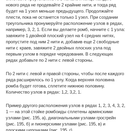
нового ряда не продевайте 2 крайние нити, и тогда ряд
будет на 1 узел меньше предыдущего. Продолжайте
плести, пока не останется только 1 узел. При создании
треугольника пронумеруйте расположение узлов в рядах,
например, 3, 2, 1. Если вы делаете ромб, начните с 1 узла:
завяжите 1 двойной плоский узел на 4 средних нитях,
пропустите под ним 2 нити и, добавив еще 2 свободные
нити с краев, завяжите 2 двойных плоских узла под
первым узлом в порядке чередования. В следующих
рядах добавьте по 2 нити с левой стороны.
По 2 нити с левой и правой стороны, чтобы после каждого
ряда расширялось по 1 узлу. Когда верхняя половина
ромба будет готова, сплетите нижнюю половину.
Количество узлов в рядах: 1,2, 3,2, 1.
Пример другого расположения узлов в рядах 1, 2, 3, 4, 3, 2,
1 — на этой стойке ромбоиды сплетены армянскими
узлами (рис. 195, а), диагональными узлами гросгрейн
(рис. 195, б) и пионерскими узлами (рис. 195, в) и
плоскими цепочками (рис. 195, г).