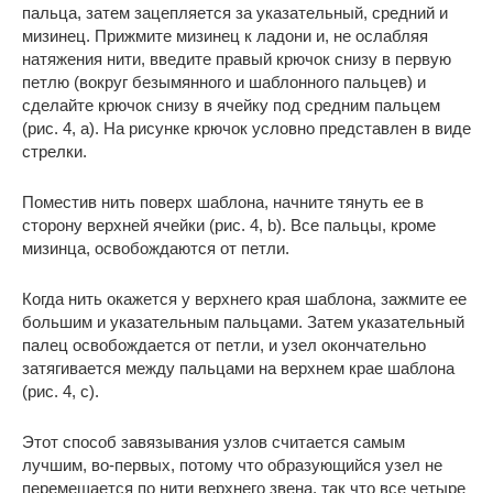
пальца, затем зацепляется за указательный, средний и
мизинец. Прижмите мизинец к ладони и, не ослабляя
натяжения нити, введите правый крючок снизу в первую
петлю (вокруг безымянного и шаблонного пальцев) и
сделайте крючок снизу в ячейку под средним пальцем
(рис. 4, а). На рисунке крючок условно представлен в виде
стрелки.
Поместив нить поверх шаблона, начните тянуть ее в
сторону верхней ячейки (рис. 4, b). Все пальцы, кроме
мизинца, освобождаются от петли.
Когда нить окажется у верхнего края шаблона, зажмите ее
большим и указательным пальцами. Затем указательный
палец освобождается от петли, и узел окончательно
затягивается между пальцами на верхнем крае шаблона
(рис. 4, c).
Этот способ завязывания узлов считается самым
лучшим, во-первых, потому что образующийся узел не
перемещается по нити верхнего звена, так что все четыре