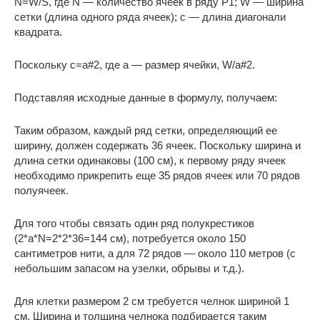
N=W/S, где N — количество ячеек в ряду P1; W — ширина
сетки (длина одного ряда ячеек); c — длина диагонали
квадрата.
Поскольку c=a#2, где a — размер ячейки, W/a#2.
Подставляя исходные данные в формулу, получаем:
Таким образом, каждый ряд сетки, определяющий ее
ширину, должен содержать 36 ячеек. Поскольку ширина и
длина сетки одинаковы (100 см), к первому ряду ячеек
необходимо прикрепить еще 35 рядов ячеек или 70 рядов
полуячеек.
Для того чтобы связать один ряд полукрестиков
(2*a*N=2*2*36=144 см), потребуется около 150
сантиметров нити, а для 72 рядов — около 110 метров (с
небольшим запасом на узелки, обрывы и т.д.).
Для клетки размером 2 см требуется челнок шириной 1
см. Ширина и толщина челнока подбирается таким