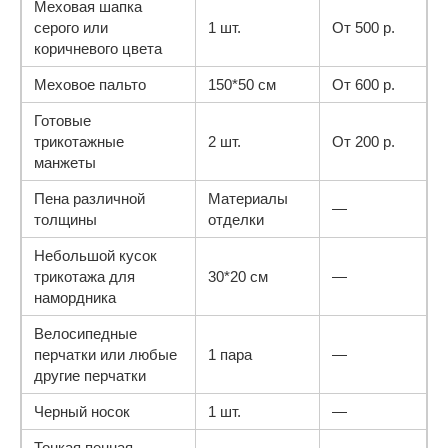
Меховая шапка
серого или
1 шт.
От 500 р.
коричневого цвета
Меховое пальто
150*50 см
От 600 р.
Готовые
трикотажные
2 шт.
От 200 р.
манжеты
Пена различной
Материалы
—
толщины
отделки
Небольшой кусок
трикотажа для
30*20 см
—
намордника
Велосипедные
перчатки или любые
1 пара
—
другие перчатки
Черный носок
1 шт.
—
Тонкая пенная