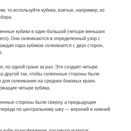
им, то используйте кубики, взятые, например, из
абора.
ленные кубики в один большой (четыре меньших
его). Они склеиваются в определенный узор с
аждая пара кубиков склеивается с двух сторон,
я.
, по одной грани за раз. Это создает четыре
на другой так, чтобы склеенные стороны были
и для склеивания на средних боковых краях.
ержащие четыре кубика.
леенные стороны были сверху, а предыдущие
спереди по центральному шву — верхний и нижний
на кубе-трансформере, распечатываются: