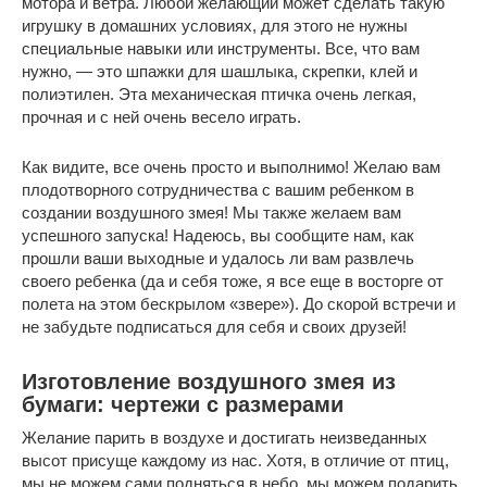
мотора и ветра. Любой желающий может сделать такую
игрушку в домашних условиях, для этого не нужны
специальные навыки или инструменты. Все, что вам
нужно, — это шпажки для шашлыка, скрепки, клей и
полиэтилен. Эта механическая птичка очень легкая,
прочная и с ней очень весело играть.
Как видите, все очень просто и выполнимо! Желаю вам
плодотворного сотрудничества с вашим ребенком в
создании воздушного змея! Мы также желаем вам
успешного запуска! Надеюсь, вы сообщите нам, как
прошли ваши выходные и удалось ли вам развлечь
своего ребенка (да и себя тоже, я все еще в восторге от
полета на этом бескрылом «звере»). До скорой встречи и
не забудьте подписаться для себя и своих друзей!
Изготовление воздушного змея из
бумаги: чертежи с размерами
Желание парить в воздухе и достигать неизведанных
высот присуще каждому из нас. Хотя, в отличие от птиц,
мы не можем сами подняться в небо, мы можем подарить