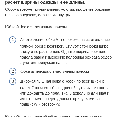
расчет ширины одежды и ее длины.
Сборка требует минимальных усилий: прошейте боковые
швы на оверлоке, сложив их внутрь.
Юбка A-line с эластичным поясом
Изготовление юбки A-line похоже на изготовление
прямой юбки с резинкой. Силуэт этой юбки шире
внизу и не расклешен. Однако ширина верхнего
подола равна измерению половины обхвата бедер
с учетом припусков на швы.
Юбка из плюша с эластичным поясом
Широкая пышная юбка с косой по всей ширине
ткани. Оно может быть длиной чуть выше колена
или доходить до пола. Ткань довольно длинная и
имеет примерно две длины с припусками на
подшивку и отстрочку.
Выкройку для широкой юбки-полусолнце можно легко