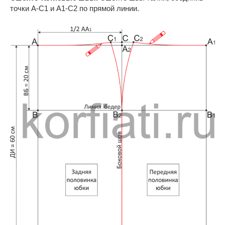
точки А-С1 и А1-С2 по прямой линии.