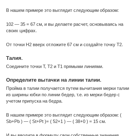
В нашем примере это выглядит следующим образом:
102 — 35 = 67 см, и вы делаете расчет, основываясь на
своих цифрах.
От точки H2 вверх отложите 67 см и создайте точку T2.
Талия.
Соедините точки T, T2 и T1 прямыми линиями.
Определите вытачки на линии талии.
Пройма в талии получается путем вычитания мерки талии
из ширины юбки по линии бедер, т.е. из мерки бедер с
учетом припуска на бедра.
В нашем примере это выглядит следующим образом: (
Sb+Pb ) — ( St+Pt )= ( 52+1 ) — ( 38+0 ) = 15 см.
И вы вводите в формулу свои собственные значения.