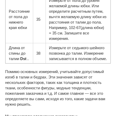
Измерьте от пола до уровня
желаемой длины юбки. Или
Расстояние
определите расчетным путем,
от пола до
вычтя желаемую длину юбки из
35
нижнего
расстояния от талии до пола.
края юбки
Например, 102-67(длина юбки)
= 35 см. Запишите все
измерения.
Длина от
Измерьте от седьмого шейного
спины до
38
позвонка до талии. Измерение
талии
Dst .
записывается в полном объеме.
Помимо основных измерений, учитывайте допустимый
изгиб в талии и бедрах. Эти значения зависят от
нескольких факторов, таких как толщина и плотность
ткани, особенности фигуры, модные тенденции,
пожелания заказчика и т.д. И самое главное — все это
определяете вы сами, исходя из того, какие задачи вам
нужно решить.