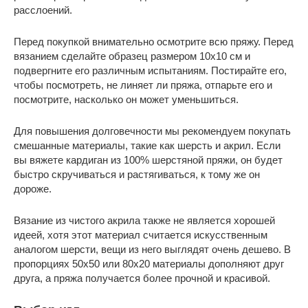
Мягкая, тонкая пряжа. Чаще всего его
расслоений.
Ангора
используют для создания летних и
весенних узоров.
Перед покупкой внимательно осмотрите всю пряжу. Перед
вязанием сделайте образец размером 10х10 см и
Она подходит для кардиганов без
подвергните его различным испытаниям. Постирайте его,
замысловатых узоров, так как имеет
Альпака
чтобы посмотреть, не линяет ли пряжа, отпарьте его и
тенденцию растягиваться в плечах
посмотрите, насколько он может уменьшиться.
под весом всего изделия.
Для повышения долговечности мы рекомендуем покупать
смешанные материалы, такие как шерсть и акрил. Если
вы вяжете кардиган из 100% шерстяной пряжи, он будет
быстро скручиваться и растягиваться, к тому же он
дороже.
Вязание из чистого акрила также не является хорошей
идеей, хотя этот материал считается искусственным
аналогом шерсти, вещи из него выглядят очень дешево. В
пропорциях 50х50 или 80х20 материалы дополняют друг
друга, а пряжа получается более прочной и красивой.