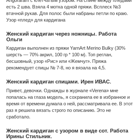
Angoraram с клетчатым узором. На спине между пледами
есть 2 шва. Взяла 4 мотка одной пряжи. Всплеск №3
втачной рукав. Для полос были набраны петли по краю.
Узор «плед» для кардигана
Женский кардиган через ножницы. Работа
Ольги
Кардиган выполнен из пряжи YarnArt Merino Bulky (30%
шерсть — 70% акрил, 100 гр * 100 м). Топ реглан,
бесшовный, узор «Рис» или «Жемчуг». Пряжа
рекомендует спицы № 7-8, но я вязала на 4,5.
Женский кардиган спицами. Ирен ИВАС.
Привет, девочки. Однажды в журнале «Verena» мне
попалась на глаза модель, я сохранила ее в избранное и
время от времени думала о ней, рассматривала ее. В этот
раз я решила вязать строго по описанию. Это не
сработало.
Женский кардиган с узором в виде сот. Работа
Ирины Стильник.