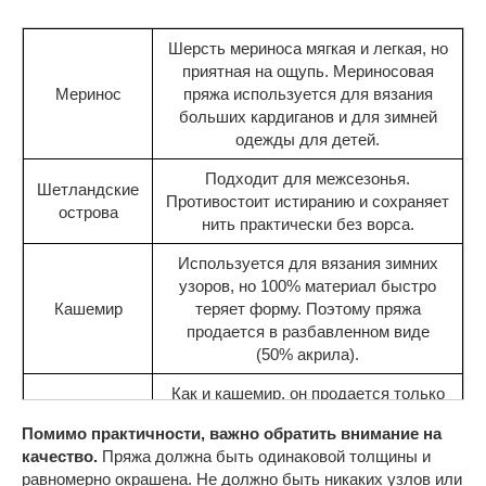
Шерсть мериноса мягкая и легкая, но
приятная на ощупь. Мериносовая
Меринос
пряжа используется для вязания
больших кардиганов и для зимней
одежды для детей.
Подходит для межсезонья.
Шетландские
Противостоит истиранию и сохраняет
острова
нить практически без ворса.
Используется для вязания зимних
узоров, но 100% материал быстро
Кашемир
теряет форму. Поэтому пряжа
продается в разбавленном виде
(50% акрила).
Как и кашемир, он продается только
в сочетании с шерстью или акрилом.
Мохер
Помимо практичности, важно обратить внимание на
Он подходит для вязания весенних,
качество.
Пряжа должна быть одинаковой толщины и
летних и зимних кардиганов.
равномерно окрашена. Не должно быть никаких узлов или