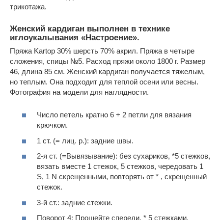
трикотажа.
Женский кардиган выполнен в технике
иглоукалывания «Настроение».
Пряжа Kartop 30% шерсть 70% акрил. Пряжа в четыре
сложения, спицы №5. Расход пряжи около 1800 г. Размер
46, длина 85 см. Женский кардиган получается тяжелым,
но теплым. Она подходит для теплой осени или весны.
Фотография на модели для наглядности.
Число петель кратно 6 + 2 петли для вязания
крючком.
1 ст. (= лиц. р.): задние швы.
2-я ст. (=Вывязывание): без сухариков, *5 стежков,
вязать вместе 1 стежок, 5 стежков, чередовать 1
S, 1 N скрещенными, повторять от * , скрещенный
стежок.
3-й ст.: задние стежки.
Поворот 4: Прошейте спереди, * 5 стежками,