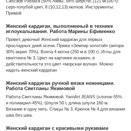
Cascade Pastaza (50% ламы, 58% шерсти; (121 м/100 г):
серо-голубой цвет, 8 (10,12,13) мотков. Инструменты:
Прямой
Женский кардиган, выполненный в технике
иглоукалывания. Работа Марины Ефименко
Привет, девочки! Женский кардиган для первых
прохладных дней осени. Пряжа «Земпир золотой» (ангора
30% акрил 70%). Взяла 4 мотка (250 м в 100 г). Иглы для
квилтинга № 3. Цвет на картинке искажен, в
действительности это цвет «морская волна». Можно
надеть женский кардиган
Женский кардиган ручной вязки ножницами.
Работа Светланы Якимовой
Работа Светланы Якимовой. YarnArt JEANS (хлопок-55%
и полиакрил-45%). Шпуля 50 г, длина шпули 160 м.
Вязание в одну нить. Спицы № 3. Крючок № 4 для вязания
шва без шва.
Женский кардиган с красивыми рукавами