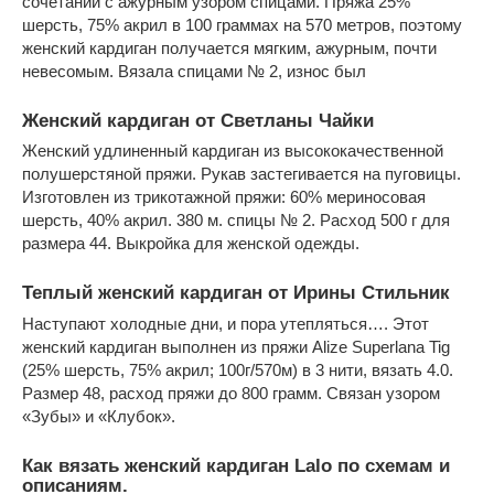
сочетании с ажурным узором спицами. Пряжа 25%
шерсть, 75% акрил в 100 граммах на 570 метров, поэтому
женский кардиган получается мягким, ажурным, почти
невесомым. Вязала спицами № 2, износ был
Женский кардиган от Светланы Чайки
Женский удлиненный кардиган из высококачественной
полушерстяной пряжи. Рукав застегивается на пуговицы.
Изготовлен из трикотажной пряжи: 60% мериносовая
шерсть, 40% акрил. 380 м. спицы № 2. Расход 500 г для
размера 44. Выкройка для женской одежды.
Теплый женский кардиган от Ирины Стильник
Наступают холодные дни, и пора утепляться…. Этот
женский кардиган выполнен из пряжи Alize Superlana Tig
(25% шерсть, 75% акрил; 100г/570м) в 3 нити, вязать 4.0.
Размер 48, расход пряжи до 800 грамм. Связан узором
«Зубы» и «Клубок».
Как вязать женский кардиган Lalo по схемам и
описаниям.