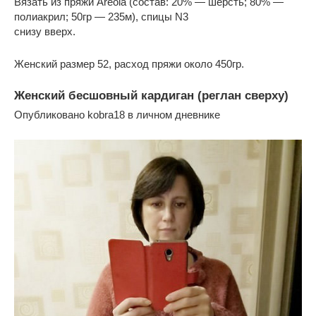
Вязать из пряжи Areola (состав: 20% — шерсть; 80% —
полиакрил; 50гр — 235м), спицы N3
снизу вверх.
Женский размер 52, расход пряжи около 450гр.
Женский бесшовный кардиган (реглан сверху)
Опубликовано kobra18 в личном дневнике