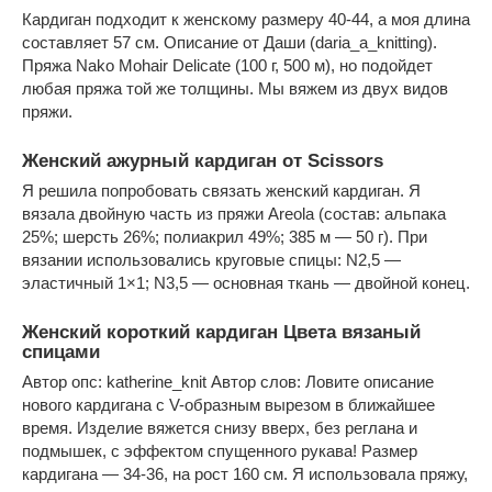
Кардиган подходит к женскому размеру 40-44, а моя длина
составляет 57 см. Описание от Даши (daria_a_knitting).
Пряжа Nako Mohair Delicate (100 г, 500 м), но подойдет
любая пряжа той же толщины. Мы вяжем из двух видов
пряжи.
Женский ажурный кардиган от Scissors
Я решила попробовать связать женский кардиган. Я
вязала двойную часть из пряжи Areola (состав: альпака
25%; шерсть 26%; полиакрил 49%; 385 м — 50 г). При
вязании использовались круговые спицы: N2,5 —
эластичный 1×1; N3,5 — основная ткань — двойной конец.
Женский короткий кардиган Цвета вязаный
спицами
Автор опс: katherine_knit Автор слов: Ловите описание
нового кардигана с V-образным вырезом в ближайшее
время. Изделие вяжется снизу вверх, без реглана и
подмышек, с эффектом спущенного рукава! Размер
кардигана — 34-36, на рост 160 см. Я использовала пряжу,